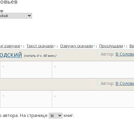
ловьев
нр
нг озвучки
↑
↓
Текст скачали
↑
↓
Озвучку скачали
↑
↓
Прослушали
↑
↓
Вр
родский
Автор:
В Солов
(читать 4 ч. 40 мин.)
-
-
Автор:
В Солов
-
-
го автора. На странице
книг.