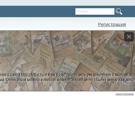
Регистрация
ниг с сайта
http://bibe.ru
и Вам будут приходить уведомления о выходе
пама. Отписаться можно в любой момент, перейдя по ссылке внизу каждого
Скрыть блок выше