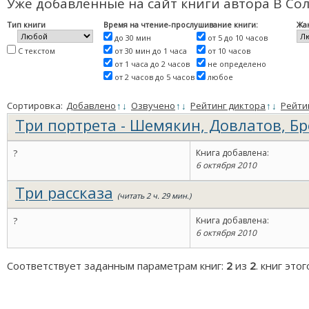
Уже добавленные на сайт книги автора В Со
Тип книги
Время на чтение-прослушивание книги:
Жа
до 30 мин
от 5 до 10 часов
С текстом
от 30 мин до 1 часа
от 10 часов
от 1 часа до 2 часов
не определено
от 2 часов до 5 часов
любое
Сортировка:
Добавлено
↑
↓
Озвучено
↑
↓
Рейтинг диктора
↑
↓
Рейти
Три портрета - Шемякин, Довлатов, Б
?
Книга добавлена:
6 октября 2010
Три рассказа
(читать 2 ч. 29 мин.)
?
Книга добавлена:
6 октября 2010
Соответствует заданным параметрам книг:
2
из
2
. книг это