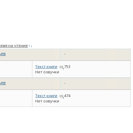
емя на чтение
↑
↓
ьев
-
Текст книги
753
Нет озвучки
ьев
-
Текст книги
474
Нет озвучки