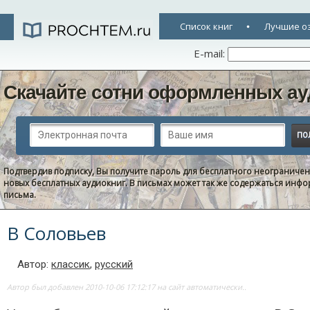
Список книг
Лучшие о
E-mail:
Скачайте сотни оформленных ау
Подтвердив подписку, Вы получите пароль для бесплатного неограниче
новых бесплатных аудиокниг. В письмах может так же содержаться информ
письма.
В Соловьев
Автор:
классик
,
русский
Автор был добавлен 2010-10-06 17:12:17 на сайт автоматически..