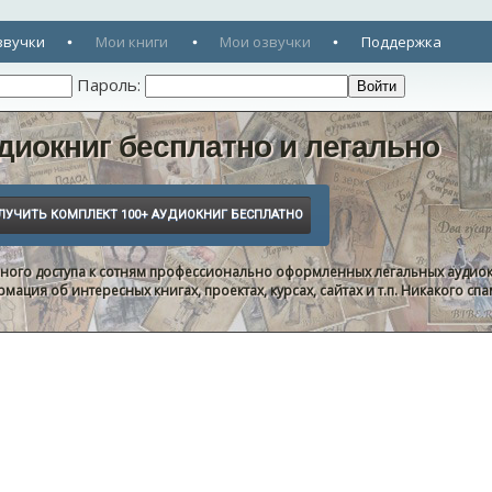
звучки
Мои книги
Мои озвучки
Поддержка
Пароль:
диокниг бесплатно и легально
нного доступа к сотням профессионально оформленных легальных аудиок
ация об интересных книгах, проектах, курсах, сайтах и т.п. Никакого с