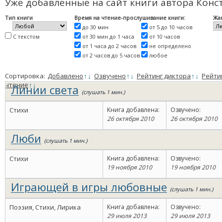
Уже добавленные на сайт книги автора Кон
Тип книги
Время на чтение-прослушивание книги:
Жа
до 30 мин
от 5 до 10 часов
С текстом
от 30 мин до 1 часа
от 10 часов
от 1 часа до 2 часов
не определено
от 2 часов до 5 часов
любое
Сортировка:
Добавлено
↑
↓
Озвучено
↑
↓
Рейтинг диктора
↑
↓
Рейти
чтение
↑
↓
Линии света
(слушать 1 мин.)
Стихи
Книга добавлена:
Озвучено:
26 октября 2010
26 октября 2010
Люби
(слушать 1 мин.)
Стихи
Книга добавлена:
Озвучено:
19 ноября 2010
19 ноября 2010
Играющей в игры любовные
(слушать 1 мин.)
Поэзия, Стихи, Лирика
Книга добавлена:
Озвучено:
29 июля 2013
29 июля 2013