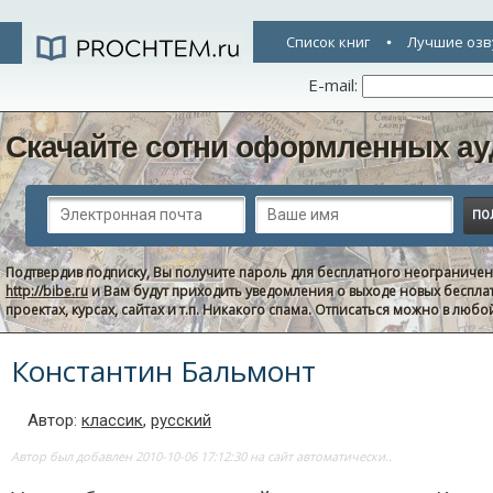
Список книг
Лучшие озв
E-mail:
Скачайте сотни оформленных ау
Подтвердив подписку, Вы получите пароль для бесплатного неограниче
http://bibe.ru
и Вам будут приходить уведомления о выходе новых беспла
проектах, курсах, сайтах и т.п. Никакого спама. Отписаться можно в люб
Константин Бальмонт
Автор:
классик
,
русский
Автор был добавлен 2010-10-06 17:12:30 на сайт автоматически..