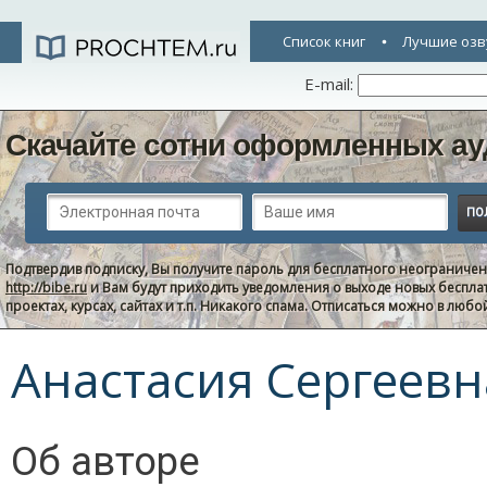
Список книг
Лучшие озв
E-mail:
Скачайте сотни оформленных ау
Подтвердив подписку, Вы получите пароль для бесплатного неограниче
http://bibe.ru
и Вам будут приходить уведомления о выходе новых беспла
проектах, курсах, сайтах и т.п. Никакого спама. Отписаться можно в люб
Анастасия Сергеев
Об авторе