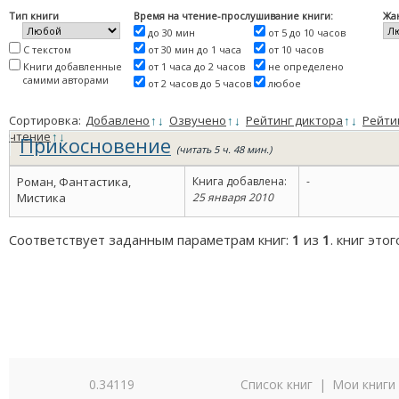
Тип книги
Время на чтение-прослушивание книги:
Жа
до 30 мин
от 5 до 10 часов
С текстом
от 30 мин до 1 часа
от 10 часов
Книги добавленные
от 1 часа до 2 часов
не определено
самими авторами
от 2 часов до 5 часов
любое
Сортировка:
Добавлено
↑
↓
Озвучено
↑
↓
Рейтинг диктора
↑
↓
Рейти
чтение
↑
↓
Прикосновение
(читать 5 ч. 48 мин.)
Роман, Фантастика,
Книга добавлена:
-
Мистика
25 января 2010
Соответствует заданным параметрам книг:
1
из
1
. книг это
0.34119
Список книг
|
Мои книги