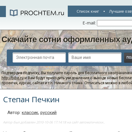
Список книг
Лучшие озв
E-mail:
Скачайте сотни оформленных ау
Подтвердив подписку, Вы получите пароль для бесплатного неограниче
http://bibe.ru
и Вам будут приходить уведомления о выходе новых беспла
проектах, курсах, сайтах и т.п. Никакого спама. Отписаться можно в люб
Степан Печкин
Автор:
классик
,
русский
Автор был добавлен 2010-10-06 17:14:18 на сайт автоматически..