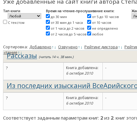
Уже добавленные на сайт книги автора Степ
Тип книги
Время на чтение-прослушивание книги:
Жа
до 30 мин
от 5 до 10 часов
С текстом
от 30 мин до 1 часа
от 10 часов
от 1 часа до 2 часов
не определено
от 2 часов до 5 часов
любое
Сортировка:
Добавлено
↑
↓
Озвучено
↑
↓
Рейтинг диктора
↑
↓
Рейти
чтение
↑
↓
Рассказы
(читать 14 ч. 38 мин.)
?
Книга добавлена:
-
6 октября 2010
Из последних изысканий ВсеАрийског
Препасхетных Исследований
(читать 6 мин.)
?
Книга добавлена:
-
6 октября 2010
Соответствует заданным параметрам книг:
2
из
2
. книг это