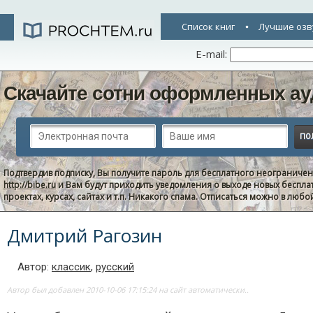
Список книг
Лучшие озв
E-mail:
Скачайте сотни оформленных ау
Подтвердив подписку, Вы получите пароль для бесплатного неограниче
http://bibe.ru
и Вам будут приходить уведомления о выходе новых беспла
проектах, курсах, сайтах и т.п. Никакого спама. Отписаться можно в люб
Дмитрий Рагозин
Автор:
классик
,
русский
Автор был добавлен 2010-10-06 17:15:24 на сайт автоматически..