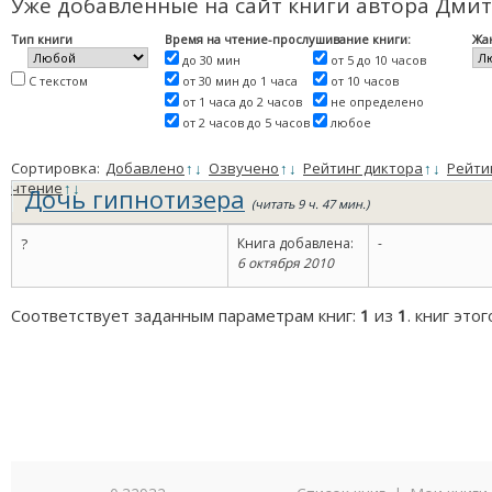
Уже добавленные на сайт книги автора Дми
Тип книги
Время на чтение-прослушивание книги:
Жа
до 30 мин
от 5 до 10 часов
С текстом
от 30 мин до 1 часа
от 10 часов
от 1 часа до 2 часов
не определено
от 2 часов до 5 часов
любое
Сортировка:
Добавлено
↑
↓
Озвучено
↑
↓
Рейтинг диктора
↑
↓
Рейти
чтение
↑
↓
Дочь гипнотизера
(читать 9 ч. 47 мин.)
?
Книга добавлена:
-
6 октября 2010
Соответствует заданным параметрам книг:
1
из
1
. книг это