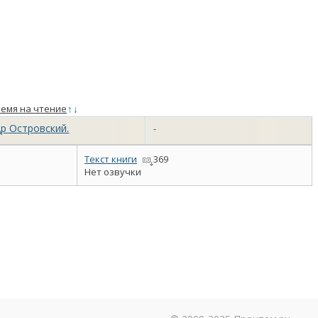
емя на чтение
↑
↓
р Островский.
-
Текст книги
369
Нет озвучки