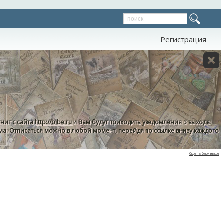
Регистрация
ниг с сайта
http://bibe.ru
и Вам будут приходить уведомления о выходе
пама. Отписаться можно в любой момент, перейдя по ссылке внизу каждого
Скрыть блок выше