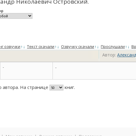
сандр Николаевич Островский.
нр
нг озвучки
↑
↓
Текст скачали
↑
↓
Озвучку скачали
↑
↓
Прослушали
↑
↓
Вр
Автор:
Александ
-
-
го автора. На странице
книг.