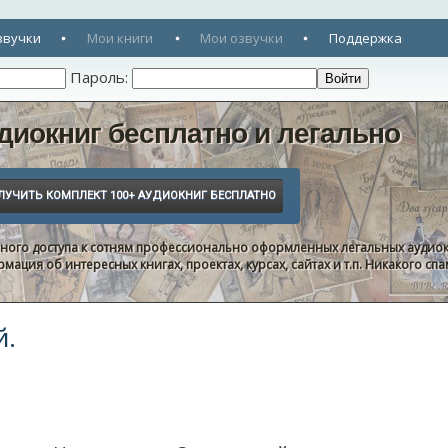
звучки
Мои книги
Мои озвучки
Поддержка
Пароль:
диокниг бесплатно и легально
нного доступа к сотням профессионально оформленных легальных аудиок
ация об интересных книгах, проектах, курсах, сайтах и т.п. Никакого с
й.