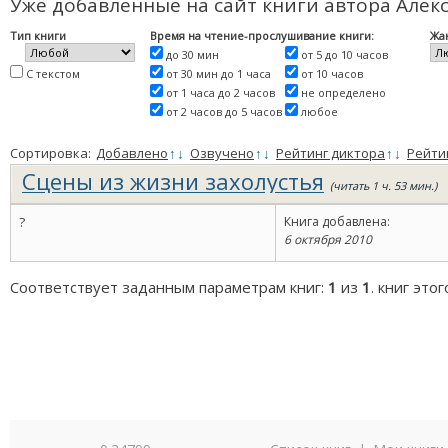
Уже добавленные на сайт книги автора Алек
Тип книги
Время на чтение-прослушивание книги:
Жа
до 30 мин
от 5 до 10 часов
С текстом
от 30 мин до 1 часа
от 10 часов
от 1 часа до 2 часов
не определено
от 2 часов до 5 часов
любое
Сортировка:
Добавлено
↑
↓
Озвучено
↑
↓
Рейтинг диктора
↑
↓
Рейти
Сцены из жизни захолустья
(читать 1 ч. 53 мин.)
?
Книга добавлена:
6 октября 2010
Соответствует заданным параметрам книг:
1
из
1
. книг это