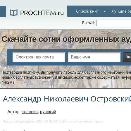
Список книг
Лучшие о
E-mail:
Скачайте сотни оформленных ау
Подтвердив подписку, Вы получите пароль для бесплатного неограниче
новых бесплатных аудиокниг. В письмах может так же содержаться информ
письма.
Александр Николаевич Островски
Автор:
классик
,
русский
Автор был добавлен 2010-10-06 17:15:34 на сайт автоматически..