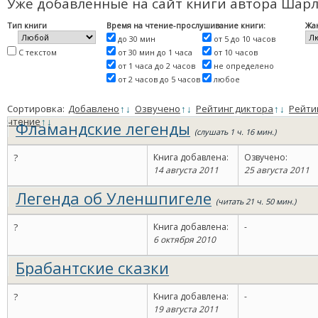
Уже добавленные на сайт книги автора Шарл
Тип книги
Время на чтение-прослушивание книги:
Жа
до 30 мин
от 5 до 10 часов
С текстом
от 30 мин до 1 часа
от 10 часов
от 1 часа до 2 часов
не определено
от 2 часов до 5 часов
любое
Сортировка:
Добавлено
↑
↓
Озвучено
↑
↓
Рейтинг диктора
↑
↓
Рейти
чтение
↑
↓
Фламандские легенды
(слушать 1 ч. 16 мин.)
?
Книга добавлена:
Озвучено:
14 августа 2011
25 августа 2011
Легенда об Уленшпигеле
(читать 21 ч. 50 мин.)
?
Книга добавлена:
-
6 октября 2010
Брабантские сказки
?
Книга добавлена:
-
19 августа 2011