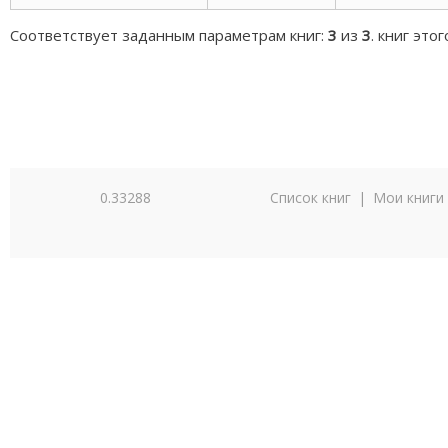
Соответствует заданным параметрам книг:
3
из
3
. книг это
0.33288
Список книг
|
Мои книги