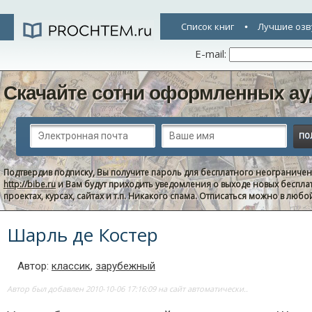
Список книг
Лучшие озв
E-mail:
Скачайте сотни оформленных ау
Подтвердив подписку, Вы получите пароль для бесплатного неограниче
http://bibe.ru
и Вам будут приходить уведомления о выходе новых беспла
проектах, курсах, сайтах и т.п. Никакого спама. Отписаться можно в люб
Шарль де Костер
Автор:
классик
,
зарубежный
Автор был добавлен 2010-10-06 17:16:09 на сайт автоматически..