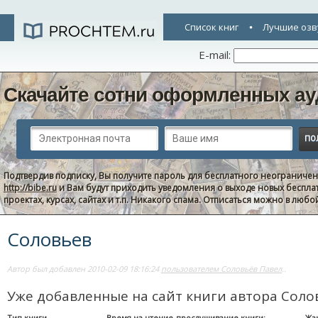
Список книг
Лучшие озв
E-mail:
Скачайте сотни оформленных ау
Подтвердив подписку, Вы получите пароль для бесплатного неограниче
http://bibe.ru
и Вам будут приходить уведомления о выходе новых беспла
проектах, курсах, сайтах и т.п. Никакого спама. Отписаться можно в люб
Соловьев
Автор был добавлен 2010-02-09 18:16:24
пользователем Соловьёв Павел
..
Уже добавленные на сайт книги автора Соло
Тип книги
Время на чтение-прослушивание книги:
Жа