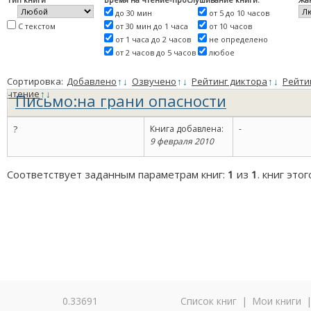
до 30 мин
от 5 до 10 часов
С текстом
от 30 мин до 1 часа
от 10 часов
от 1 часа до 2 часов
не определено
от 2 часов до 5 часов
любое
Сортировка:
Добавлено
↑
↓
Озвучено
↑
↓
Рейтинг диктора
↑
↓
Рейти
чтение
↑
↓
Письмо:на грани опасности
?
Книга добавлена:
-
9 февраля 2010
Соответствует заданным параметрам книг:
1
из
1
. книг это
0.33691
Список книг
|
Мои книги