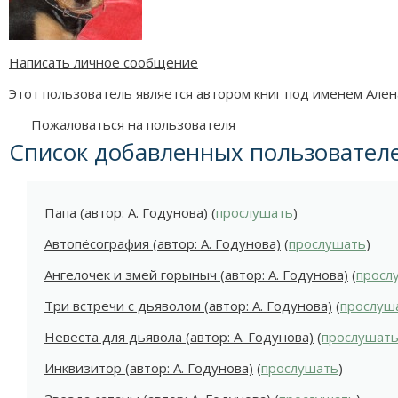
Написать личное сообщение
Этот пользователь является автором книг под именем
Ален
Пожаловаться на пользователя
Список добавленных пользовател
Папа (автор: А. Годунова)
(
прослушать
)
Автопёсография (автор: А. Годунова)
(
прослушать
)
Ангелочек и змей горыныч (автор: А. Годунова)
(
просл
Три встречи с дьяволом (автор: А. Годунова)
(
прослуш
Невеста для дьявола (автор: А. Годунова)
(
прослушат
Инквизитор (автор: А. Годунова)
(
прослушать
)