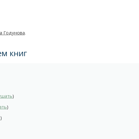
а Годунова
.
ем книг
ушать
)
ать
)
ь
)