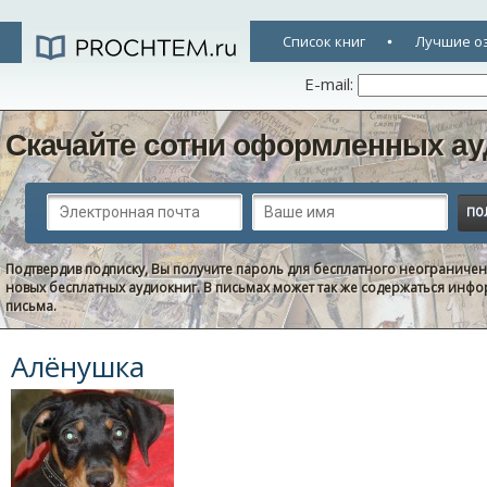
Список книг
Лучшие о
E-mail:
Скачайте сотни оформленных ау
Подтвердив подписку, Вы получите пароль для бесплатного неограниче
новых бесплатных аудиокниг. В письмах может так же содержаться информ
письма.
Алёнушка