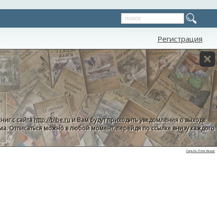
Регистрация
ниг с сайта
http://bibe.ru
и Вам будут приходить уведомления о выходе
пама. Отписаться можно в любой момент, перейдя по ссылке внизу каждого
Скрыть блок выше