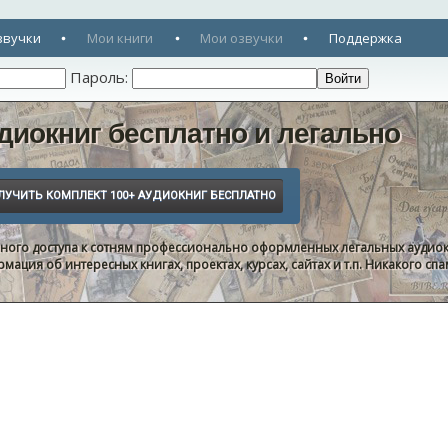
звучки
Мои книги
Мои озвучки
Поддержка
Пароль:
диокниг бесплатно и легально
нного доступа к сотням профессионально оформленных легальных аудиок
ация об интересных книгах, проектах, курсах, сайтах и т.п. Никакого с