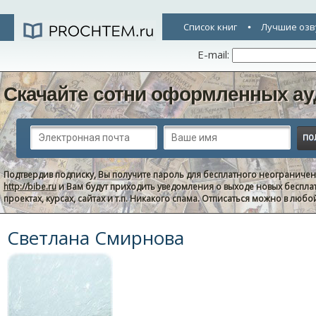
Список книг
Лучшие озв
E-mail:
Скачайте сотни оформленных ау
Подтвердив подписку, Вы получите пароль для бесплатного неограниче
http://bibe.ru
и Вам будут приходить уведомления о выходе новых беспла
проектах, курсах, сайтах и т.п. Никакого спама. Отписаться можно в люб
Светлана Смирнова