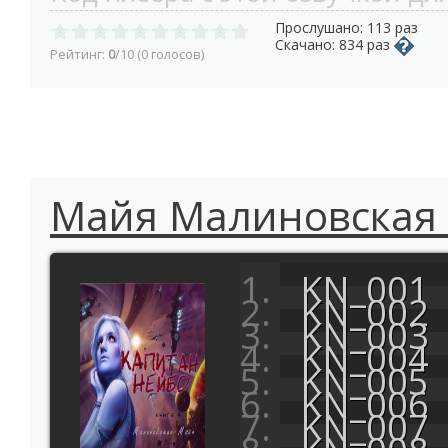
Прослушано: 113 раз
Скачано: 834 раз
Рейтинг:
0
/10 (0 голосов)
Майя Малиновская 
KN_001
KN_002
KN_003
KN_004
KN_005
KN_006
KN_007