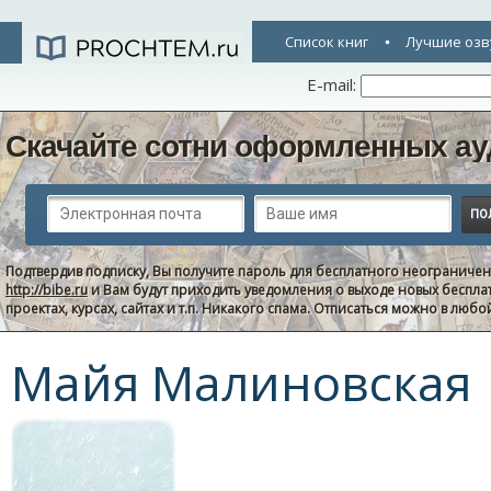
Список книг
Лучшие озв
E-mail:
Скачайте сотни оформленных ау
Подтвердив подписку, Вы получите пароль для бесплатного неограниче
http://bibe.ru
и Вам будут приходить уведомления о выходе новых беспла
проектах, курсах, сайтах и т.п. Никакого спама. Отписаться можно в люб
Майя Малиновская