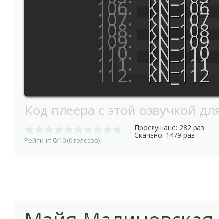
KN_106
KN_107
KN_108
KN_109
KN_110
KN_111
KN_112
Код плеера с этой озвучкой для
Прослушано: 282 раз
Скачано: 1479 раз
Рейтинг:
0
/10 (0 голосов)