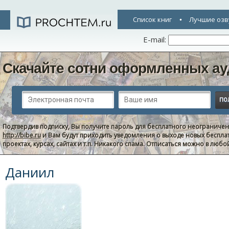
Список книг
Лучшие озв
E-mail:
Скачайте сотни оформленных ау
Подтвердив подписку, Вы получите пароль для бесплатного неограниче
http://bibe.ru
и Вам будут приходить уведомления о выходе новых беспла
проектах, курсах, сайтах и т.п. Никакого спама. Отписаться можно в люб
Даниил