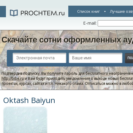
Список книг
Лучшие озв
E-mail:
Скачайте сотни оформленных ау
Подтвердив подписку, Вы получите пароль для бесплатного неограниче
http://bibe.ru
и Вам будут приходить уведомления о выходе новых беспла
проектах, курсах, сайтах и т.п. Никакого спама. Отписаться можно в люб
Oktash Baiyun