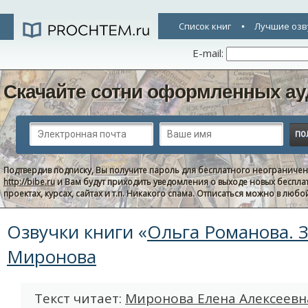
Список книг
Лучшие озв
E-mail:
Скачайте сотни оформленных ау
Подтвердив подписку, Вы получите пароль для бесплатного неограниче
http://bibe.ru
и Вам будут приходить уведомления о выходе новых беспла
проектах, курсах, сайтах и т.п. Никакого спама. Отписаться можно в люб
Озвучки книги «
Ольга Романова. З
Миронова
Текст читает:
Миронова Елена Алексеевн