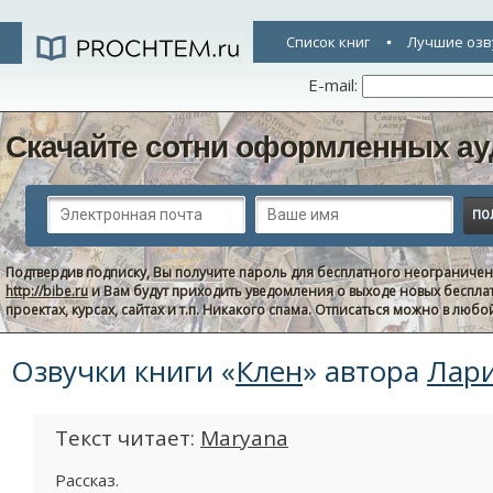
Список книг
Лучшие озв
E-mail:
Скачайте сотни оформленных ау
Подтвердив подписку, Вы получите пароль для бесплатного неограниче
http://bibe.ru
и Вам будут приходить уведомления о выходе новых беспла
проектах, курсах, сайтах и т.п. Никакого спама. Отписаться можно в люб
Озвучки книги «
Клен
» автора
Лар
Текст читает:
Maryana
Рассказ.