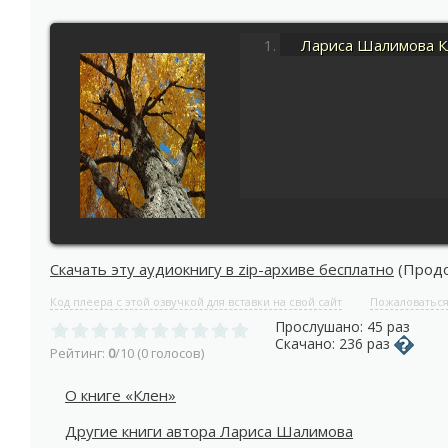
Лариса Шалимова 
Скачать эту аудиокнигу в zip-архиве бесплатно
(Продол
Код плеера с этой озвучкой для вставки на свой сайт
Пожаловатьс
Прослушано: 45 раз
Скачано: 236 раз
Рейтинг:
0
/10 (0 голосов)
О книге «Клен»
Другие книги автора Лариса Шалимова