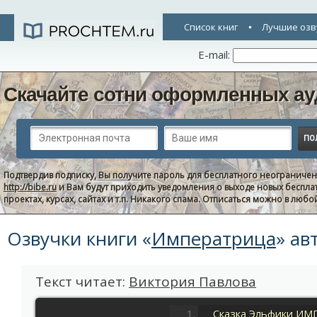
Список книг
Лучшие озв
E-mail:
Скачайте сотни оформленных ау
Подтвердив подписку, Вы получите пароль для бесплатного неограниче
http://bibe.ru
и Вам будут приходить уведомления о выходе новых беспла
проектах, курсах, сайтах и т.п. Никакого спама. Отписаться можно в люб
Озвучки книги «
Императрица
» ав
Текст читает:
Виктория Павлова
Сказка Эльфики ИМ