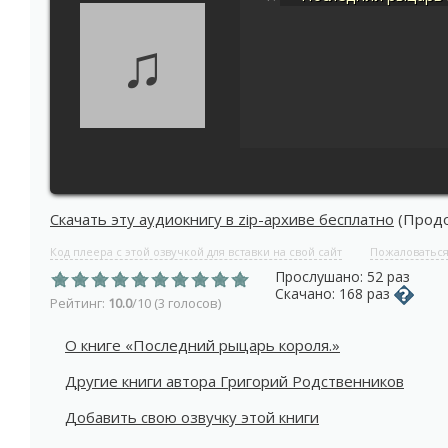
♫
Скачать эту аудиокнигу в zip-архиве бесплатно
(Продо
Код плеера с этой озвучкой для вставки на свой сайт
Пожаловатьс
Прослушано: 52 раз
Скачано: 168 раз
Рейтинг:
10.0
/10 (3 голосов)
О книге «Последний рыцарь короля.»
Другие книги автора Григорий Родственников
Добавить свою озвучку этой книги