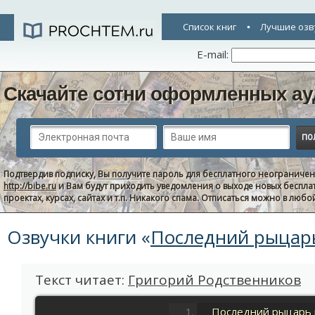
Список книг
Лучшие озв
E-mail:
Скачайте сотни оформленных ау
Подтвердив подписку, Вы получите пароль для бесплатного неограниче
http://bibe.ru
и Вам будут приходить уведомления о выходе новых беспла
проектах, курсах, сайтах и т.п. Никакого спама. Отписаться можно в люб
Озвучки книги «
Последний рыцарь
Текст читает:
Григорий Родственников
Последний рыцарь 