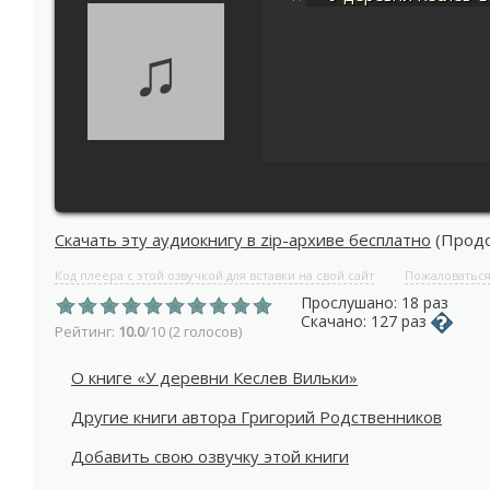
♫
Скачать эту аудиокнигу в zip-архиве бесплатно
(Продол
Код плеера с этой озвучкой для вставки на свой сайт
Пожаловатьс
Прослушано: 18 раз
Скачано: 127 раз
Рейтинг:
10.0
/10 (2 голосов)
О книге «У деревни Кеслев Вильки»
Другие книги автора Григорий Родственников
Добавить свою озвучку этой книги