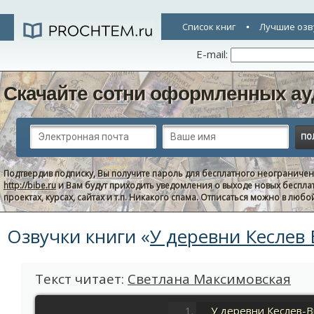
Список книг
Лучшие озв
E-mail:
Скачайте сотни оформленных ау
Подтвердив подписку, Вы получите пароль для бесплатного неограниче
http://bibe.ru
и Вам будут приходить уведомления о выходе новых беспла
проектах, курсах, сайтах и т.п. Никакого спама. Отписаться можно в люб
Озвучки книги «
У деревни Кеслев
Текст читает:
Светлана Максимовская
У деревни Кеслев-