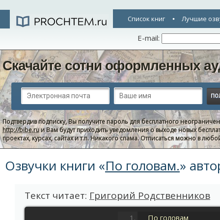
Список книг
Лучшие озв
E-mail:
Скачайте сотни оформленных ау
Подтвердив подписку, Вы получите пароль для бесплатного неограниче
http://bibe.ru
и Вам будут приходить уведомления о выходе новых беспла
проектах, курсах, сайтах и т.п. Никакого спама. Отписаться можно в люб
Озвучки книги «
По головам.
» авт
Текст читает:
Григорий Родственников
По головам