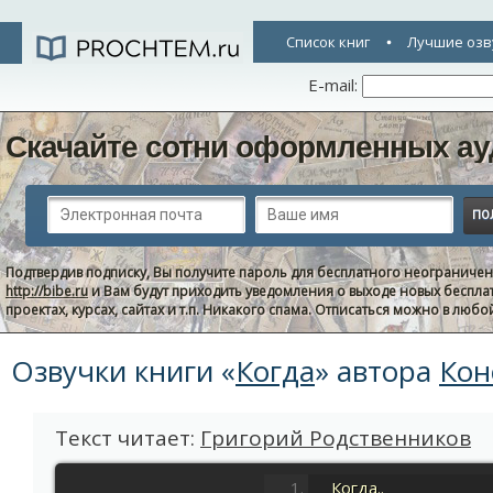
Список книг
Лучшие озв
E-mail:
Скачайте сотни оформленных ау
Подтвердив подписку, Вы получите пароль для бесплатного неограниче
http://bibe.ru
и Вам будут приходить уведомления о выходе новых беспла
проектах, курсах, сайтах и т.п. Никакого спама. Отписаться можно в люб
Озвучки книги «
Когда
» автора
Кон
Текст читает:
Григорий Родственников
Когда..