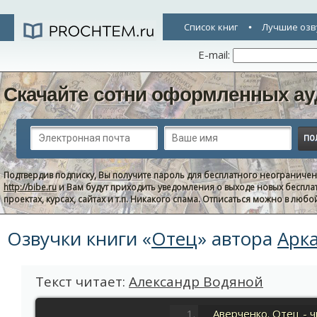
Список книг
Лучшие озв
E-mail:
Скачайте сотни оформленных ау
Подтвердив подписку, Вы получите пароль для бесплатного неограниче
http://bibe.ru
и Вам будут приходить уведомления о выходе новых беспла
проектах, курсах, сайтах и т.п. Никакого спама. Отписаться можно в люб
Озвучки книги «
Отец
» автора
Арк
Текст читает:
Александр Водяной
Аверченко. Отец - ч