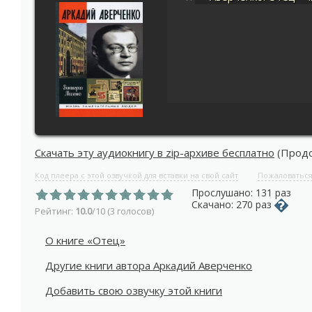
Скачать эту аудиокнигу в zip-архиве бесплатно
(Продол
Код плеера с этой озвучкой для вставки на свой сайт
Пожаловатьс
Прослушано: 131 раз
Скачано: 270 раз
Рейтинг:
10.0
/10 (3 голосов)
О книге «Отец»
Другие книги автора Аркадий Аверченко
Добавить свою озвучку этой книги