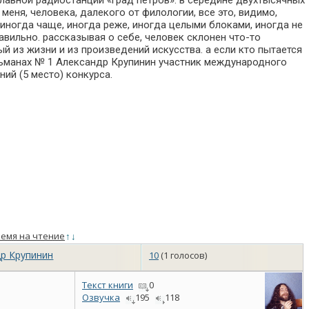
лавной радиостанции «град петров». в середине двухтысячных
еня, человека, далекого от филологии, все это, видимо,
 иногда чаще, иногда реже, иногда целыми блоками, иногда не
авильно. рассказывая о себе, человек склонен что-то
тый из жизни и из произведений искусства. а если кто пытается
й альманах № 1 Александр Крупинин участник международного
ий (5 место) конкурса.
емя на чтение
↑
↓
др Крупинин
10
(1 голосов)
Текст книги
0
Озвучка
195
118