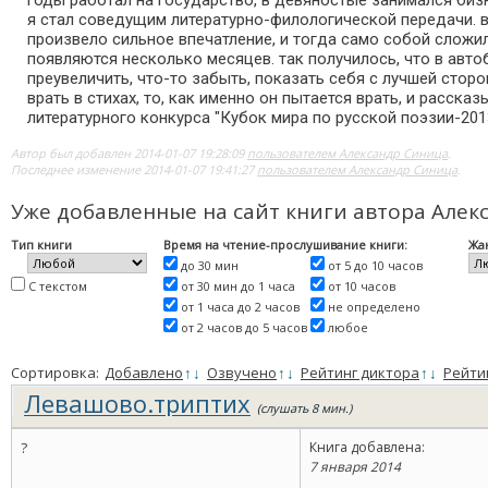
годы работал на государство, в девяностые занимался биз
я стал соведущим литературно-филологической передачи. в 
произвело сильное впечатление, и тогда само собой сложил
появляются несколько месяцев. так получилось, что в авто
преувеличить, что-то забыть, показать себя с лучшей сторон
врать в стихах, то, как именно он пытается врать, и расск
литературного конкурса "Кубок мира по русской поэзии-201
Автор был добавлен 2014-01-07 19:28:09
пользователем Александр Синица
.
Последнее изменение 2014-01-07 19:41:27
пользователем Александр Синица
.
Уже добавленные на сайт книги автора Алек
Тип книги
Время на чтение-прослушивание книги:
Жа
до 30 мин
от 5 до 10 часов
С текстом
от 30 мин до 1 часа
от 10 часов
от 1 часа до 2 часов
не определено
от 2 часов до 5 часов
любое
Сортировка:
Добавлено
↑
↓
Озвучено
↑
↓
Рейтинг диктора
↑
↓
Рейти
Левашово.триптих
(слушать 8 мин.)
?
Книга добавлена:
7 января 2014