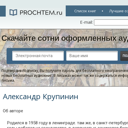
Список книг
Лучшие о
E-mail:
Скачайте сотни оформленных ау
Подтвердив подписку, Вы получите пароль для бесплатного неограниче
новых бесплатных аудиокниг. В письмах может так же содержаться информ
письма.
Александр Крупинин
Об авторе
Родился в 1958 году в ленинграде. там же, в санкт-петербу