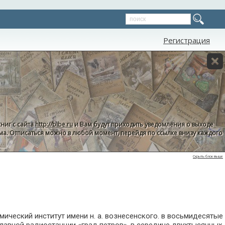
Регистрация
ниг с сайта
http://bibe.ru
и Вам будут приходить уведомления о выходе
пама. Отписаться можно в любой момент, перейдя по ссылке внизу каждого
Скрыть блок выше
омический институт имени н. а. вознесенского. в восьмидесятые