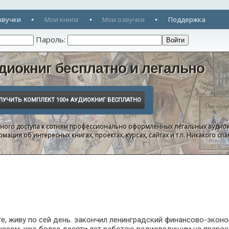
звучки
Мои книги
Мои озвучки
Поддержка
Пароль:
диокниг бесплатно и легально
нного доступа к сотням профессионально оформленных легальных аудиок
ация об интересных книгах, проектах, курсах, сайтах и т.п. Никакого с
рге, живу по сей день. закончил ленинградский финансово-экон