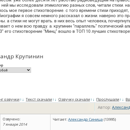
несом. уже более десяти лет работаю радиоведущим на правос
ней мы исследовали этимологию разных слов, читали стихи. на м
ось мое первое стихотворение. с того времени стихи приходят,
биографии я совсем немного рассказал о жизни. наверно это пр
ы. а стихи не могут врать. в них весь опыт человека, почерпну
азывает о нем всю правду. а. крупинин "параллель" поэтически
3" его стихотворение "Минц" вошло в ТОП 10 лучших стихотворен
сандр Крупинин
нр
нг озвучки
↑
↓
Текст скачали
↑
↓
Озвучку скачали
↑
↓
Прослушали
↑
↓
Вр
Автор:
Алексан
Озвучено:
Читает:
Александр Синица
(13995)
7 января 2014