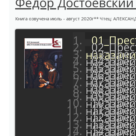
Федор Достоевский 
Книга озвучена июль - август 2020г** Чтец: АЛЕКС
01_Прес
02_Прес
03_Прес
наказани
04_Прес
наказани
05_Прес
наказани
06_Прес
наказани
07_Прес
наказани
08_Прес
наказани
09_Прес
наказани
10_Прес
наказани
11_Прес
наказани
12_Прес
наказани
13_Прес
наказани
14_Прес
наказани