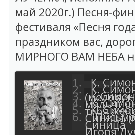
май 2020г.) Песня-фин
фестиваля «Песня года
праздником вас, дорог
МИРНОГО ВАМ НЕБА на
К. Симо
К. Симо
К.Симон
(мелодек
К. Симо
мальчишку
К. Симо
тебя жено
"Письмо
Синица (
Синица
Игоря Луч