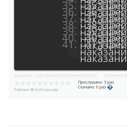
35_Прес
наказани
36_Прес
наказани
37_Прес
наказани
38_Прес
наказани
39_Прес
наказани
40_Прес
наказани
41_Прес
наказани
наказани
наказани
Код плеера с этой озвучкой для вставки на свой сайт
Пожаловатьс
Прослушано: 3 раз
Скачано: 0 раз
Рейтинг:
0
/10 (0 голосов)