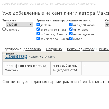
Автор был добавлен 2014-02-16 11:16:41
пользователем Oktash Baiyun
..
Уже добавленные на сайт книги автора Мак
Тип книги
Время на чтение-прослушивание книги:
Жа
до 30 мин
от 5 до 10 часов
С текстом
от 30 мин до 1 часа
от 10 часов
от 1 часа до 2 часов
не определено
от 2 часов до 5 часов
любое
Сортировка:
Добавлено
↑
↓
Озвучено
↑
↓
Рейтинг диктора
↑
↓
Рейти
чтение
↑
↓
Соавтор
(читать 3 ч. 55 мин.)
Брайн-фикшн, Фантастика,
Книга добавлена:
-
Фентези
16 февраля 2014
Соответствует заданным параметрам книг:
1
из
1
. книг это