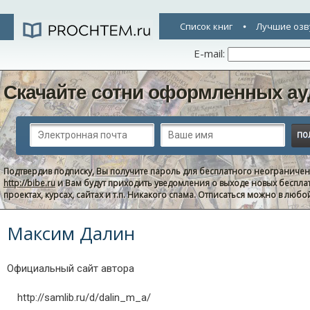
Список книг
Лучшие озв
E-mail:
Скачайте сотни оформленных ау
Подтвердив подписку, Вы получите пароль для бесплатного неограниче
http://bibe.ru
и Вам будут приходить уведомления о выходе новых беспла
проектах, курсах, сайтах и т.п. Никакого спама. Отписаться можно в люб
Максим Далин
Официальный сайт автора
http://samlib.ru/d/dalin_m_a/